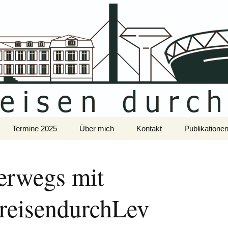
Termine 2025
Über mich
Kontakt
Publikatione
About me
erwegs mit
treisendurchLev