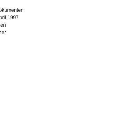
 Dokumenten
pril 1997
den
ner