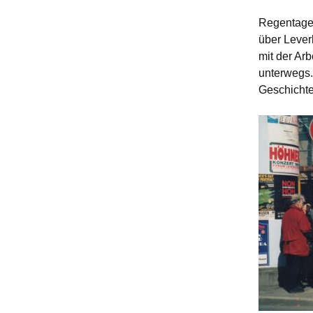
Rundgang um Schloss
Morsbroich
Regentage 
über Lever
mit der Ar
unterwegs.
Geschichte